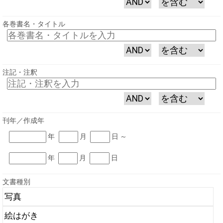
各巻書名・タイトル
注記・注釈
刊年／作成年
年
月
日 ～
年
月
日
文書種別