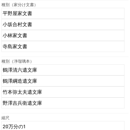
種別（家分け文書）
種別（浄瑠璃本）
縮尺