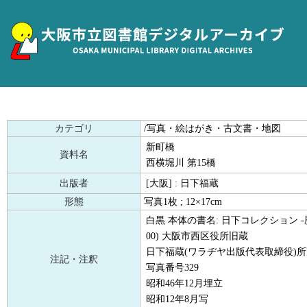
カテゴリ
/写真・絵はがき・古文書・地図
新町橋
資料名
西横堀川 第15橋
出版者
[大阪] : 日下福蔵
形態
写真1枚 ; 12×17cm
白黒 本体の書名: 日下コレクション -歴史
00) 大阪市西区役所旧蔵
日下福蔵(ワラヂヤ出版代表取締役)
注記・注釈
写真番号329
昭和46年12月埋立
昭和12年8月写