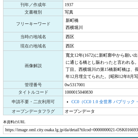
刊年／作成年
1937
文書種別
写真
新町橋
フリーキーワード
西横堀川
当時の地域名
西区
現在の地域名
西区
寬文12年(1672)に新町廓中から願
に通じる橋とし賑わったと言われる。
画像解説
丁目。西横堀川の第15橋新町橋は、
年12月埋立てられた。[昭和12年8月写
管理番号
0w5317001
タイトルコード
1000015040830
申請不要・二次利用可
CC0（CC0 1.0 全世界 パブリ
オープンデータフラグ
オープンデータ
本資料のURL
https://image.oml.city.osaka.lg.jp/da/detail?tilcod=0000000021-OSK01669