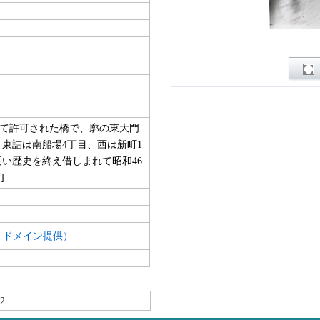
い出て許可された橋で、廓の東大門
東詰は南船場4丁目、西は新町1
長い歴史を終え借しまれて昭和46
]
ック・ドメイン提供）
32